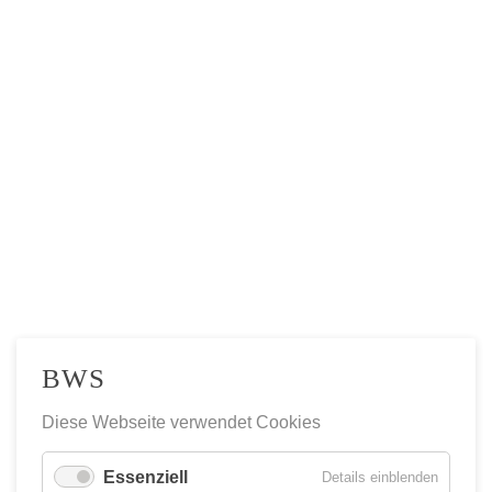
IMPRESSUM
DATENSCHUTZ
ABSV
BWS
BLINDENWOHNSTÄTTEN BERLIN
Diese Webseite verwendet Cookies
Telefon: 030 335006-0
E-Mail
Essenziell
für
Details einblenden