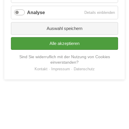
Essenzie
Analyse
für
Details einblenden
Analyse
Auswahl speichern
©
2026 Blindenwohnstätten Berlin
Alle akzeptieren
BELIEBTE SEITEN
Sind Sie widerruflich mit der Nutzung von Cookies
einverstanden?
HAUS SPANDAU
Kontakt
Impressum
Datenschutz
HAUS WEISSENSEE
PFLEGEPLATZ ANFRAGEN
BARRIEREFREI